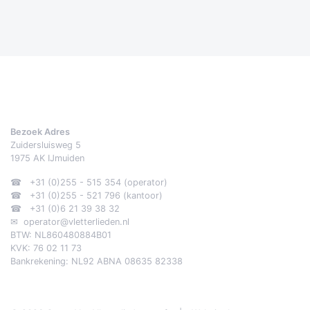
Bezoek Adres
Zuidersluisweg 5
1975 AK
IJmuiden
☎ +31 (0)255 - 515 354 (operator)
☎ +31 (0)255 - 521 796 (kantoor)
☎ +31 (0)6 21 39 38 32
✉
operator@vletterlieden.nl
BTW: NL860480884B01
KVK: 76 02 11 73
Bankrekening: NL92 ABNA 08635 82338