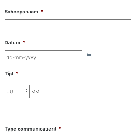
Scheepsnaam
*
Datum
*
Tijd
*
Uren
Minuten
:
Type communicatierit
*