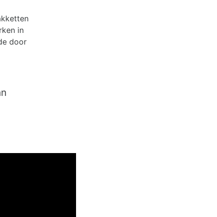
akketten
ken in
 de door
an