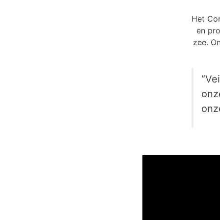
Het Cor
en pr
zee. On
“Vei
onz
onz